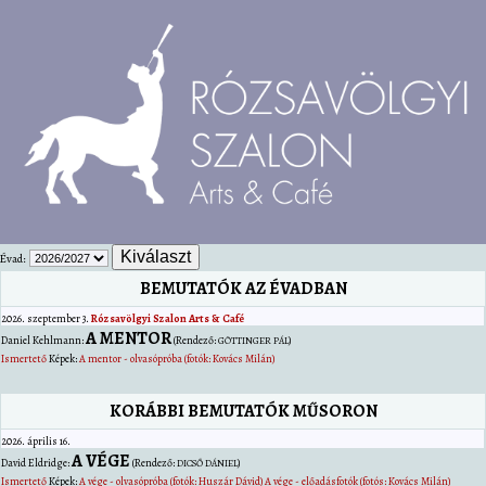
Évad:
BEMUTATÓK AZ ÉVADBAN
2026. szeptember 3.
Rózsavölgyi Szalon Arts & Café
A MENTOR
Daniel
Kehlmann
:
(Rendező:
)
GÖTTINGER PÁL
Ismertető
Képek:
A mentor - olvasópróba (fotók: Kovács Milán)
KORÁBBI BEMUTATÓK MŰSORON
2026. április 16.
A VÉGE
David
Eldridge
:
(Rendező:
)
DICSŐ DÁNIEL
Ismertető
Képek:
A vége - olvasópróba (fotók: Huszár Dávid)
A vége - előadásfotók (fotós: Kovács Milán)