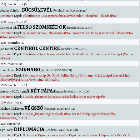
2025. szeptember 30.
BÚCSÚLEVÉL
Audrey
Schebat
:
(Rendező:
)
ALFÖLDI RÓBERT
Ismertető
Képek:
Búcsúüzenet - olvasópróba (fotók: Kovács Milán)
Búcsúlevél - előadásfotók
2025. augusztus 28.
FELSŐ SZOMSZÉDOK
Laurence
Jyl
:
(Rendező:
)
ŐZE ÁRON
Ismertető
Képek:
Felső szomszédok - olvasópróba (fotók: Kovács Milán)
Felső szomszédok - előadásfotók
(fotók: Kovács Milán)
2024. december 12.
CENTIRŐL CENTIRE
Jon
Lonoff
:
(Rendező:
)
ŐZE ÁRON
Ismertető
Képek:
Centiről centire - olvasópróba (Molnár Miklós)
Centiről centire - előadásképek (Molnár
Miklós)
2023. március 30.
SZÍVHANG
Hárs
Anna
:
(Rendező:
)
DICSŐ DÁNIEL
Ismertető
Képek:
Szívhang olvasópróba (Fotók: Kallus György)
Szívhang - előadásképek (fotók: Molnár
Miklós)
Györgyi Anna, Colombina-díj átadása
2020. szeptember 22.
A KÉT PÁPA
Anthony
McCarten
:
(Rendező:
)
VECSEI H. MIKLÓS
Ismertető
Képek:
Előadás_theater
A két pápa előadásfotók
A két pápa olvasópróba
2019. december 12.
VÉGSZÓ
Michael
McKeever
:
(Rendező:
)
DICSŐ DÁNIEL
Ismertető
Képek:
Előadás_theater
Végszó előadásfotók
Végszó előkép
Végszó olvasópróba
Olvasópróba_theater
2018. október 30.
DIPLOMÁCIA
Cyril
Gely
:
(Rendező:
)
SZTARENKI PÁL
Ismertető
Képek:
Diplomácia
Diplomácia olvasópróba
Diplomácia előadásfotók
Diplomácia 2019. 01. 28.