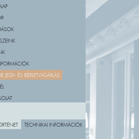
LAP
OR
DÁSOK
SZEINK
NK
INFORMÁCIÓK
E JEGY- ÉS BÉRLETVÁSÁRLÁS
ÉL
SOLAT
ÖRTÉNET
TECHNIKAI INFORMÁCIÓK