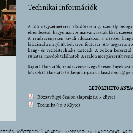
Technikai információk
A 100 négyzetméteres előadóterem 75 személy befogad
elrendezésű, hagyományos márványasztalokkal, szecess
A rendezvényeken kívüli időszakban a nézőtér hang
kilátással a megújult belvárosi főutcára. A 15 négyzetm
hang- és vetítéstechnika tartozik. A bolton keresztü
ruhatár, mosdók találhatók. A szalon mozgássérült vend
Sajtótájékoztatók, rendezvények, egyéb események számár
bővebb tájékoztatásért kérjük írjanak a kiss.fabiola@pe
LETÖLTHETŐ ANY
Rózsavölgyi Szalon alaprajz
(10,3 kByte)
Technika
(40,0 kByte)
EZELÉS
KÖZÉRDEKŰ ADATOK
IMPRESSZUM
KAPCSOLAT
ARC