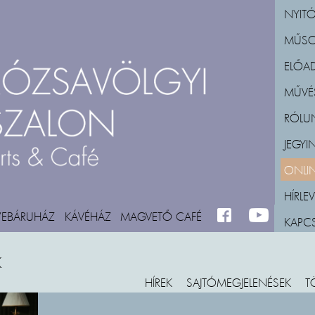
NYITÓ
MŰS
ELŐA
MŰVÉ
RÓLU
JEGY
ONLIN
HÍRLEV
WEBÁRUHÁZ
KÁVÉHÁZ
MAGVETŐ CAFÉ
FACEBOOK
M_YOUTUBE
KAPC
K
HÍREK
SAJTÓMEGJELENÉSEK
T