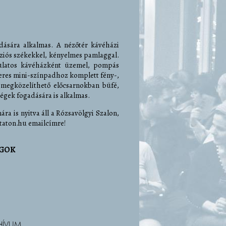
ására alkalmas. A nézőtér kávéházi
ziós székekkel, kényelmes pamlaggal.
ulatos kávéházként üzemel, pompás
éteres mini-színpadhoz komplett fény-,
l megközelíthető előcsarnokban büfé,
égek fogadására is alkalmas.
a is nyitva áll a Rózsavölgyi Szalon,
ntaton.hu emailcímre!
AGOK
HÍVUM