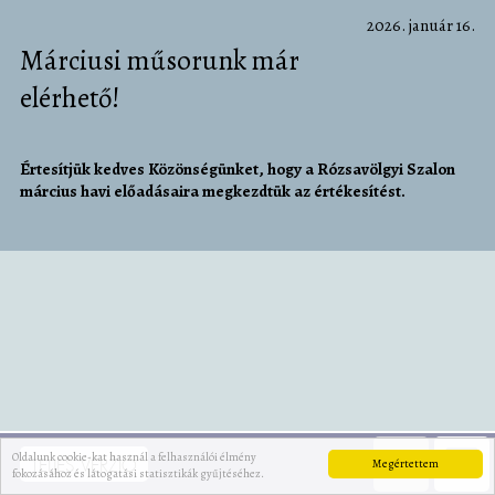
2026. január 16.
Márciusi műsorunk már
elérhető!
Értesítjük kedves Közönségünket, hogy a Rózsavölgyi Szalon
március havi előadásaira megkezdtük az értékesítést.
Oldalunk cookie-kat használ a felhasználói élmény
TELJES VERZIÓ
Megértettem
fokozásához és látogatási statisztikák gyűjtéséhez.