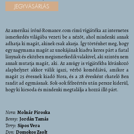
JEGYVÁSÁRLÁS
Az amerikai írónő Romance.com című vígjátéka az internetes
ismerkedés világába vezeti be a nézőt, ahol mindenki annak
adhatja ki magát, akinek csak akarja. Így történhet meg, hogy
egy nagymama magát az unokájának kiadva keres párt a fiatal
lánynak és eközben megismerkedik valakivel, aki szintén nem
annak mutatja magát, aki. Az amúgy is vígjátékba kívánkozó
alaphelyzet akkor válik igazi, vérbő komédiává, amikor a
magát 25 évesnek kiadó Nora, és a 28 évesként chatelő Ben
randit ad egymásnak. Sok-sok félreértés után persze kiderül,
hogy ki kicsoda és mindenki megtalálja a hozzá illő párt.
Nora
Molnár Piroska
Benny
Jordán Tamás
Terry
Sipos Vera
Don
Domokos Zsolt