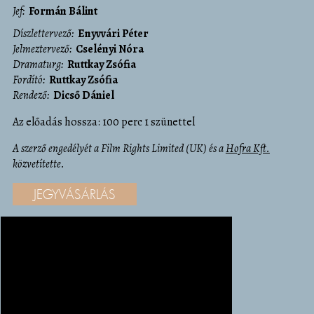
Jef
Formán Bálint
díszlettervező
Enyvvári Péter
jelmeztervező
Cselényi Nóra
dramaturg
Ruttkay Zsófia
fordító
Ruttkay Zsófia
rendező
Dicső Dániel
Az előadás hossza: 100 perc 1 szünettel
A szerző engedélyét a Film Rights Limited (UK) és a
Hofra Kft.
közvetítette.
JEGYVÁSÁRLÁS