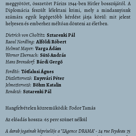
meggyötört, összetört Párizs 1944-ben Hitler bosszújától. A
Diplomácia feszült lélektani krimi, mely a mindannyiunk
számára egyik legégetőbb kérdést járja körül: mit jelent
helyesen és emberhez méltóan dönteni az életben.
Dietrich von Choltitz
Sztarenki Pál
Raoul Nordling
Alföldi Róbert
Helmut Mayer
Varga Ádám
Werner Ebernach
Sütő András
Hans Brensdorf
Bárdi Gergő
fordító
Tótfalusi Ágnes
díszlettervező
Enyvvári Péter
jelmeztervező
Böhm Katalin
rendező
Sztarenki Pál
Hangfelvételen közreműködik: Fodor Tamás
Az előadás hossza: 65 perc szünet nélkül
A darab jogainak képviselője a "L'Agence DRAMA" - 24 rue Feydeau 75