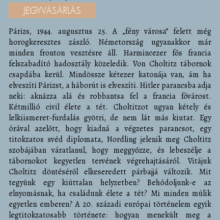
JEGYVÁSÁRLÁS
Párizs, 1944. augusztus 25. A „fény városa” felett még
horogkeresztes zászló. Németország ugyanakkor már
minden fronton vesztésre áll. Harmincezer fős francia
felszabadító hadosztály közeledik. Von Choltitz tábornok
csapdába kerül. Mindössze kétezer katonája van, ám ha
elveszíti Párizst, a háborút is elveszíti. Hitler parancsba adja
neki: aknázza alá és robbantsa fel a francia fővárost.
Kétmillió civil élete a tét. Choltitzot ugyan kétely és
lelkiismeret-furdalás gyötri, de nem lát más kiutat. Egy
órával azelőtt, hogy kiadná a végzetes parancsot, egy
titokzatos svéd diplomata, Nordling jelenik meg Choltitz
szobájában váratlanul, hogy meggyőzze, és lebeszélje a
tábornokot kegyetlen tervének végrehajtásáról. Vitájuk
Choltitz döntéséről elkeseredett párbajjá változik. Mit
tegyünk egy kiúttalan helyzetben? Behódoljunk-e az
elnyomásnak, ha családunk élete a tét? Mi minden múlik
egyetlen emberen? A 20. századi európai történelem egyik
legtitokzatosabb története: hogyan menekült meg a